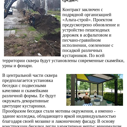
Контракт заключен с
подрядной организацией
«Альта-строй». Проектом
предусмотрено обновление и
устройство пешеходных
дорожек в асфальтовом и
песчано-гравийном
исполнении, озеленение с
посадкой различных
кустарников. По всей
территории сквера будут установлены современные скамейки,
урны и фонари.
В центральной части сквера
предполагается установка
беседки с подвесными
качелями и скамейками
различной формы. Ее будут
окружать декоративные
цветущие кустарники.
Прообразом беседки стали мотивы окружения, а именно -
здание колледжа, обладающего яркой индивидуальностью
благодаря своей мозаике и лаконичному фасаду. В основу
конструкции беседки легли характерные черты: минимализм