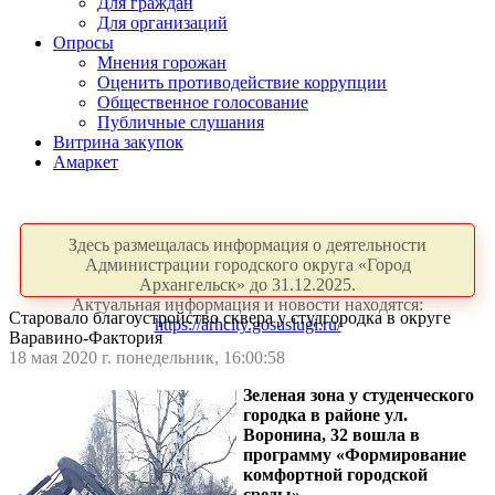
Для граждан
Для организаций
Опросы
Мнения горожан
Оценить противодействие коррупции
Общественное голосование
Публичные слушания
Витрина закупок
Амаркет
Здесь размещалась информация о деятельности
Администрации городского округа «Город
Архангельск» до 31.12.2025.
Актуальная информация и новости находятся:
Старовало благоустройство сквера у студгородка в округе
https://arhcity.gosuslugi.ru/
Варавино-Фактория
18 мая 2020 г. понедельник, 16:00:58
Зеленая зона у студенческого
городка в районе ул.
Воронина, 32 вошла в
программу «Формирование
комфортной городской
среды».