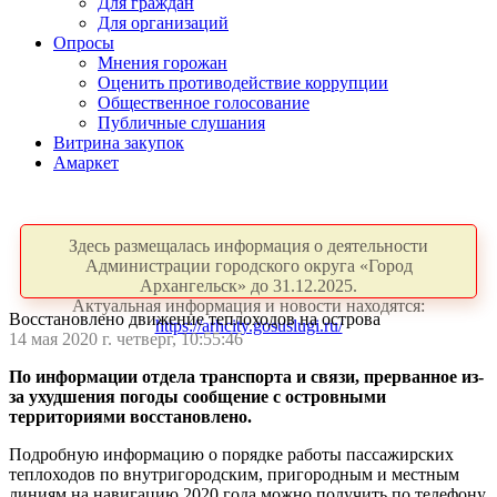
Для граждан
Для организаций
Опросы
Мнения горожан
Оценить противодействие коррупции
Общественное голосование
Публичные слушания
Витрина закупок
Амаркет
Здесь размещалась информация о деятельности
Администрации городского округа «Город
Архангельск» до 31.12.2025.
Актуальная информация и новости находятся:
Восстановлено движение теплоходов на острова
https://arhcity.gosuslugi.ru/
14 мая 2020 г. четверг, 10:55:46
По информации отдела транспорта и связи, прерванное из-
за ухудшения погоды сообщение с островными
территориями восстановлено.
Подробную информацию о порядке работы пассажирских
теплоходов по внутригородским, пригородным и местным
линиям на навигацию 2020 года можно получить по телефону