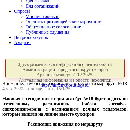
Для граждан
Для организаций
Опросы
Мнения горожан
Оценить противодействие коррупции
Общественное голосование
Публичные слушания
Витрина закупок
Амаркет
Здесь размещалась информация о деятельности
Администрации городского округа «Город
Архангельск» до 31.12.2025.
Актуальная информация и новости находятся:
Внимание: изменение расписания автобусного маршрута №18
https://arhcity.gosuslugi.ru/
4 мая 2020 г. понедельник, 15:18:52
Начиная с сегодняшнего дня автобус №18 будет ходить по
измененному расписанию. Работа автобуса
синхронизирована с расписанием речных теплоходов,
которые вышли на линию вместо буксиров.
Расписание движения по маршруту