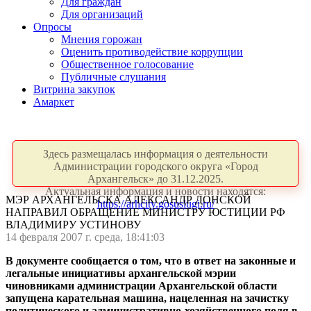
Для граждан
Для организаций
Опросы
Мнения горожан
Оценить противодействие коррупции
Общественное голосование
Публичные слушания
Витрина закупок
Амаркет
Здесь размещалась информация о деятельности
Администрации городского округа «Город
Архангельск» до 31.12.2025.
Актуальная информация и новости находятся:
МЭР АРХАНГЕЛЬСКА АЛЕКСАНДР ДОНСКОЙ
https://arhcity.gosuslugi.ru/
НАПРАВИЛ ОБРАЩЕНИЕ МИНИСТРУ ЮСТИЦИИ РФ
ВЛАДИМИРУ УСТИНОВУ
14 февраля 2007 г. среда, 18:41:03
В документе сообщается о том, что в ответ на законные и
легальные инициативы архангельской мэрии
чиновниками администрации Архангельской области
запущена карательная машина, нацеленная на зачистку
политического и административно-хозяйственного поля в