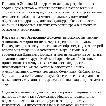
По словам
Жанны Миндер
главная цель разработанных
мэрией документов – навести порядок в распределении
служебного жилья и предоставить его тем, кто остро в жилье
нуждается: работникам муниципальных учреждений
образования, здравоохранения, культуры. Особенно остро
жилищная проблема для этих категорий граждан стоит на
островных территориях.
Как заявил мэр
Александр Донской,
высокопоставленным
чиновникам мэрии он не намерен предоставлять жилье.
Последними, кто получил его, таким образом, еще при старой
власти был тогдашний заместитель мэра, а ныне зам
губернатора Владимир Войков, а при нынешнем мэре - глава
администрации округа Майская Горка Николай Ситников,
приехавший из Лешуконья. «У нас есть люди, остро
нуждающиеся в жилье, которые работают в наших
муниципальных школах, детсадах, больницах, библиотеках.
Зарплаты там небольшие и служебное жилье – это реальная
возможность сохранить профессиональные кадры», – отметил
мэр.
Однако большинство депутатского корпуса предпочло пойти
на поводу у депутата Александра Иванова, традиционно
выдвигающего в качестве аргументов юридическую
казуистику. «Я профессионально занимаюсь жилищным