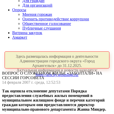
Для граждан
Для организаций
Опросы
Мнения горожан
Оценить противодействие коррупции
Общественное голосование
Публичные слушания
Витрина закупок
Амаркет
Здесь размещалась информация о деятельности
Администрации городского округа «Город
Архангельск» до 31.12.2025.
Актуальная информация и новости находятся:
ВОПРОС О СЛУЖЕБНОМ ЖИЛЬЕ «ЗАБОЛТАЛИ» НА
https://arhcity.gosuslugi.ru/
СЕССИИ ГОРСОВЕТА
14 февраля 2007 г. среда, 12:52:53
Так оценила отклонение депутатами Порядка
предоставления служебных жилых помещений в
муниципальном жилищном фонде и перечня категорий
граждан которым они предоставляются директор
муниципально-правового департамента Жанна Миндер.