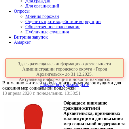
Для граждан
Для организаций
Опросы
Мнения горожан
Оценить противодействие коррупции
Общественное голосование
Публичные слушания
Витрина закупок
Амаркет
Здесь размещалась информация о деятельности
Администрации городского округа «Город
Архангельск» до 31.12.2025.
Актуальная информация и новости находятся:
Вниманию жителей города, признанных малоимущими для
https://arhcity.gosuslugi.ru/
оказания мер социальной поддержки
13 апреля 2020 г. понедельник, 13:38:51
Обращаем внимание
граждан-жителей
Архангельска, признанных
малоимущими для оказания
мер социальной поддержки за
счет средств городского