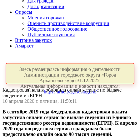
Для граждан
Для организаций
Опросы
Мнения горожан
Оценить противодействие коррупции
Общественное голосование
Публичные слушания
Витрина закупок
Амаркет
Здесь размещалась информация о деятельности
Администрации городского округа «Город
Архангельск» до 31.12.2025.
Актуальная информация и новости находятся:
Кадастровая палата обновила онлайн-сервис по выдаче
https://arhcity.gosuslugi.ru/
сведений из ЕГРН
10 апреля 2020 г. пятница, 11:50:11
В сентябре 2019 года Федеральная кадастровая палата
запустила онлайн-сервис по выдаче сведений из Единого
государственного реестра недвижимости (ЕГРН). К апрелю
2020 года посредством сервиса гражданам было
предоставлено онлайн около 90 тысяч сведений.