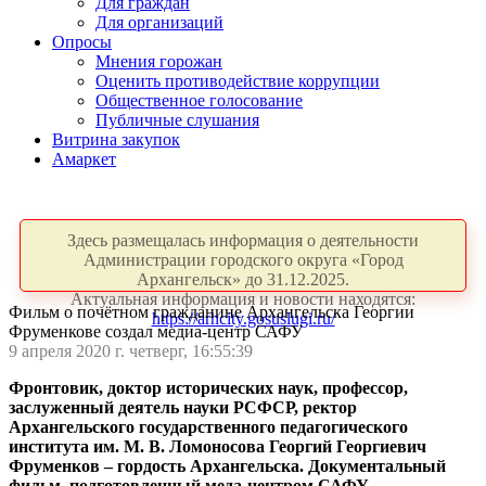
Для граждан
Для организаций
Опросы
Мнения горожан
Оценить противодействие коррупции
Общественное голосование
Публичные слушания
Витрина закупок
Амаркет
Здесь размещалась информация о деятельности
Администрации городского округа «Город
Архангельск» до 31.12.2025.
Актуальная информация и новости находятся:
Фильм о почётном гражданине Архангельска Георгии
https://arhcity.gosuslugi.ru/
Фруменкове создал медиа-центр САФУ
9 апреля 2020 г. четверг, 16:55:39
Фронтовик, доктор исторических наук, профессор,
заслуженный деятель науки РСФСР, ректор
Архангельского государственного педагогического
института им. М. В. Ломоносова Георгий Георгиевич
Фруменков – гордость Архангельска. Документальный
фильм, подготовленный меда-центром САФУ