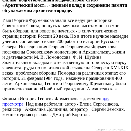
«Арктический мост», - ценный вклад в сохранение
памяти
об уважаемом архангелогородце.
Имя Георгия Фруменкова знали все ведущие историки
Советского Союза, но путь к научным высотам не раз мог
быть оборван или вовсе не начаться - в силу трагических
страниц истории России 20 века. Но в итоге научное наследие
ученого составляет свыше 200 работ по истории Русского
Севера. Исследования Георгия Георгиевича Фруменкова
посвящены Соловецкому монастырю и Архангельску, жизни
и деятельности М. В. Ломоносова, Ф. И. Шубина.
Значительным вкладом в отечественную историческую науку
являются труды по политической ссылке на Севере в XVI-XIX
веках, проблемам обороны Поморья на различных этапах его
истории. 21 февраля1984 года, накануне празднования 400-
летия Архангельска, Георгию Георгиевичу Фруменкову было
присвоено звание «Почётный гражданин Архангельска».
Фильм «История Георгия Фруменкова» доступен
для
просмотра
. Над ним работали: автор - Елена Сергеенкова,
режиссер - Анжелика Долинина, оператор - Сергей Земских,
компьютерная графика - Дмитрий Коротов.
Скоро что то будет...