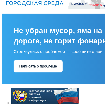
Не убран мусор, яма на
дороге, не горит фонар
Столкнулись с проблемой — сообщите о ней!
Написать о проблеме