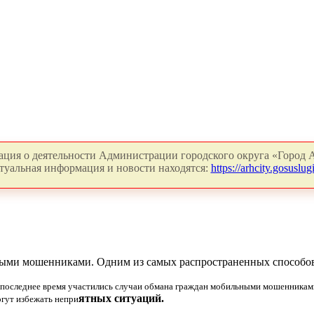
ция о деятельности Администрации городского округа «Город А
туальная информация и новости находятся:
https://arhcity.gosuslugi
ыми мошенниками. Одним из самых распространенных способов м
последнее время участились случаи обмана граждан мобильными мошенникам
ятных ситуаций.
огут избежать непри