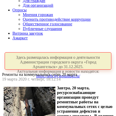
Для граждан
Для организаций
Опросы
Мнения горожан
Оценить противодействие коррупции
Общественное голосование
Публичные слушания
Витрина закупок
Амаркет
Здесь размещалась информация о деятельности
Администрации городского округа «Город
Архангельск» до 31.12.2025.
Актуальная информация и новости находятся:
Ремонты на коммунальных сетях 20 марта
https://arhcity.gosuslugi.ru/
19 марта 2020 г. четверг, 18:12:14
Завтра, 20 марта,
ресурсоснабжающие
организации проведут
ремонтные работы на
коммунальных сетях с целью
устранения дефектов и
замены арматуры. В отличие