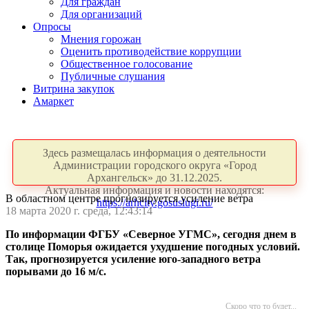
Для граждан
Для организаций
Опросы
Мнения горожан
Оценить противодействие коррупции
Общественное голосование
Публичные слушания
Витрина закупок
Амаркет
Здесь размещалась информация о деятельности
Администрации городского округа «Город
Архангельск» до 31.12.2025.
Актуальная информация и новости находятся:
В областном центре прогнозируется усиление ветра
https://arhcity.gosuslugi.ru/
18 марта 2020 г. среда, 12:43:14
По информации ФГБУ «Северное УГМС», сегодня днем в
столице Поморья ожидается ухудшение погодных условий.
Так, прогнозируется усиление юго-западного ветра
порывами до 16 м/с.
Скоро что то будет...