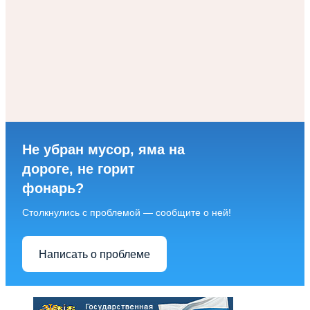
Не убран мусор, яма на
дороге, не горит
фонарь?
Столкнулись с проблемой — сообщите о ней!
Написать о проблеме