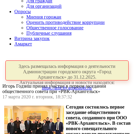
Для граждан
Для организаций
Опросы
Мнения горожан
Оценить противодействие коррупции
Общественное голосование
Публичные слушания
Витрина закупок
Амаркет
Здесь размещалась информация о деятельности
Администрации городского округа «Город
Архангельск» до 31.12.2025.
Актуальная информация и новости находятся:
Игорь Годзиш принял участие в первом заседании
https://arhcity.gosuslugi.ru/
общественного совета при «РВК-Архангельск»
17 марта 2020 г. вторник, 18:37:32
Сегодня состоялось первое
заседание общественного
совета, созданного при ООО
«РВК-Архангельск». В состав
нового совещательного
органа вошли представители