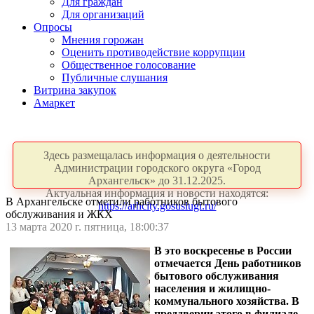
Для граждан
Для организаций
Опросы
Мнения горожан
Оценить противодействие коррупции
Общественное голосование
Публичные слушания
Витрина закупок
Амаркет
Здесь размещалась информация о деятельности
Администрации городского округа «Город
Архангельск» до 31.12.2025.
Актуальная информация и новости находятся:
В Архангельске отметили работников бытового
https://arhcity.gosuslugi.ru/
обслуживания и ЖКХ
13 марта 2020 г. пятница, 18:00:37
В это воскресенье в России
отмечается День работников
бытового обслуживания
населения и жилищно-
коммунального хозяйства. В
преддверии этого в филиале