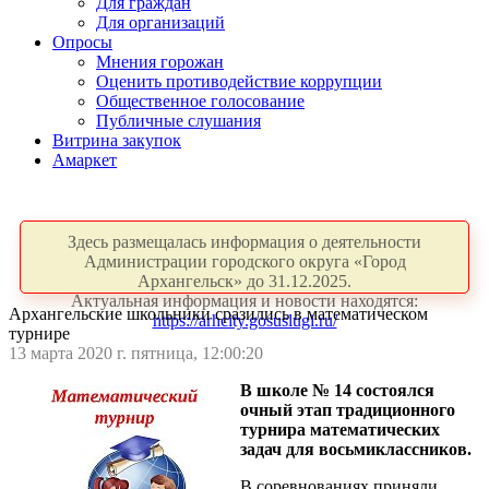
Для граждан
Для организаций
Опросы
Мнения горожан
Оценить противодействие коррупции
Общественное голосование
Публичные слушания
Витрина закупок
Амаркет
Здесь размещалась информация о деятельности
Администрации городского округа «Город
Архангельск» до 31.12.2025.
Актуальная информация и новости находятся:
Архангельские школьники сразились в математическом
https://arhcity.gosuslugi.ru/
турнире
13 марта 2020 г. пятница, 12:00:20
В школе № 14 состоялся
очный этап традиционного
турнира математических
задач для восьмиклассников.
В соревнованиях приняли