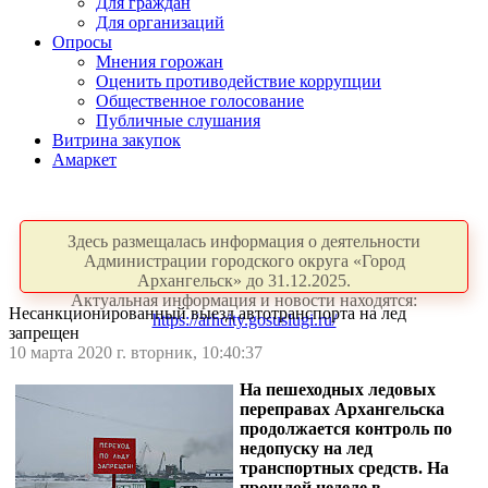
Для граждан
Для организаций
Опросы
Мнения горожан
Оценить противодействие коррупции
Общественное голосование
Публичные слушания
Витрина закупок
Амаркет
Здесь размещалась информация о деятельности
Администрации городского округа «Город
Архангельск» до 31.12.2025.
Актуальная информация и новости находятся:
Несанкционированный выезд автотранспорта на лед
https://arhcity.gosuslugi.ru/
запрещен
10 марта 2020 г. вторник, 10:40:37
На пешеходных ледовых
переправах Архангельска
продолжается контроль по
недопуску на лед
транспортных средств. На
прошлой неделе в