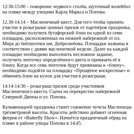
12:30-15:00 – покорение ледяного столба, шуточный волейбол
на пляже между улицами Карла Маркса и Попова.
12.30-14.14 – Масленичный квест. Для того чтобы принять
участие в розыгрыше ценных призов от партнёров праздника,
необходимо получить бутафорский блин на одной из семи
площадок, расположенных на нижней набережной от пл.
Мира до библиотеки им. Добролюбова. Площадки названы в
соответствии с днями масленичной недели. Далее на каждой
площадке необходимо выполнить несложное задание,
получить ленточку определённого цвета и привязать её к
блину. Когда все семь ленточек будут привязаны к «блину»,
необходимо подойти на площадку «Прощёное воскресенье» и
обменять блин на купон для участия в розыгрыше.
14:14-14:30 – розыгрыш призов среди участников
Масленичного квеста. Сцена на перекрестке набережной
Северной Двины и ул. Попова.
Кульминацией праздника станет сожжение чучела Масленицы
трёхметровой высоты. Красоты действию добавит огненная
феерия от «Butterfly Show». Начнётся праздничный обряд на
пляже в районе улицы Попова в 14:45.