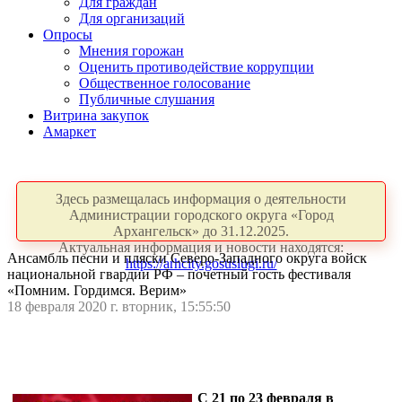
Для граждан
Для организаций
Опросы
Мнения горожан
Оценить противодействие коррупции
Общественное голосование
Публичные слушания
Витрина закупок
Амаркет
Здесь размещалась информация о деятельности
Администрации городского округа «Город
Архангельск» до 31.12.2025.
Актуальная информация и новости находятся:
Ансамбль песни и пляски Северо-Западного округа войск
https://arhcity.gosuslugi.ru/
национальной гвардии РФ – почетный гость фестиваля
«Помним. Гордимся. Верим»
18 февраля 2020 г. вторник, 15:55:50
С 21 по 23 февраля в