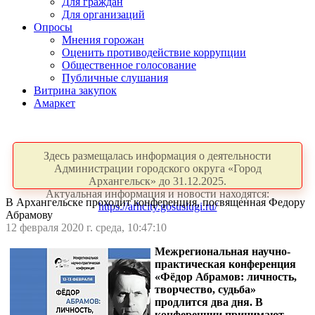
Для граждан
Для организаций
Опросы
Мнения горожан
Оценить противодействие коррупции
Общественное голосование
Публичные слушания
Витрина закупок
Амаркет
Здесь размещалась информация о деятельности
Администрации городского округа «Город
Архангельск» до 31.12.2025.
Актуальная информация и новости находятся:
В Архангельске проходит конференция, посвященная Федору
https://arhcity.gosuslugi.ru/
Абрамову
12 февраля 2020 г. среда, 10:47:10
Межрегиональная научно-
практическая конференция
«Фёдор Абрамов: личность,
творчество, судьба»
продлится два дня. В
конференции принимают