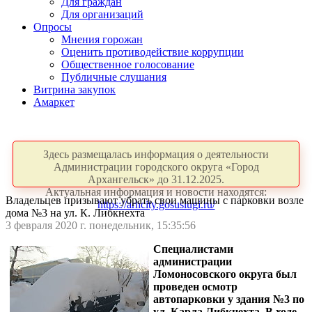
Для граждан
Для организаций
Опросы
Мнения горожан
Оценить противодействие коррупции
Общественное голосование
Публичные слушания
Витрина закупок
Амаркет
Здесь размещалась информация о деятельности
Администрации городского округа «Город
Архангельск» до 31.12.2025.
Актуальная информация и новости находятся:
Владельцев призывают убрать свои машины с парковки возле
https://arhcity.gosuslugi.ru/
дома №3 на ул. К. Либкнехта
3 февраля 2020 г. понедельник, 15:35:56
Специалистами
администрации
Ломоносовского округа был
проведен осмотр
автопарковки у здания №3 по
ул. Карла Либкнехта. В ходе