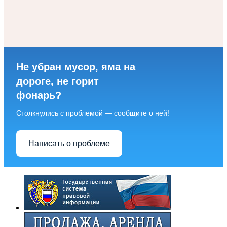
Не убран мусор, яма на
дороге, не горит
фонарь?
Столкнулись с проблемой — сообщите о ней!
Написать о проблеме