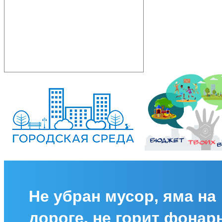
Не убран мусор, яма на
дороге, не горит фонар