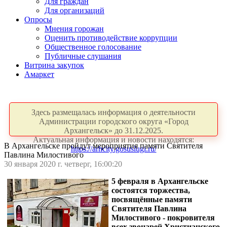
Для граждан
Для организаций
Опросы
Мнения горожан
Оценить противодействие коррупции
Общественное голосование
Публичные слушания
Витрина закупок
Амаркет
Здесь размещалась информация о деятельности
Администрации городского округа «Город
Архангельск» до 31.12.2025.
Актуальная информация и новости находятся:
В Архангельске пройдут мероприятия памяти Святителя
https://arhcity.gosuslugi.ru/
Павлина Милостивого
30 января 2020 г. четверг, 16:00:20
5 февраля в Архангельске
состоятся торжества,
посвящённые памяти
Святителя Павлина
Милостивого - покровителя
всех звонарей Христианского