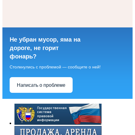
Не убран мусор, яма на
дороге, не горит
фонарь?
Столкнулись с проблемой — сообщите о ней!
Написать о проблеме