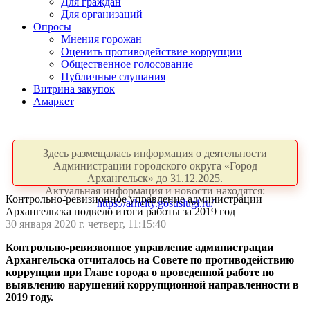
Для граждан
Для организаций
Опросы
Мнения горожан
Оценить противодействие коррупции
Общественное голосование
Публичные слушания
Витрина закупок
Амаркет
Здесь размещалась информация о деятельности
Администрации городского округа «Город
Архангельск» до 31.12.2025.
Актуальная информация и новости находятся:
Контрольно-ревизионное управление администрации
https://arhcity.gosuslugi.ru/
Архангельска подвело итоги работы за 2019 год
30 января 2020 г. четверг, 11:15:40
Контрольно-ревизионное управление администрации
Архангельска отчиталось на Совете по противодействию
коррупции при Главе города о проведенной работе по
выявлению нарушений коррупционной направленности в
2019 году.