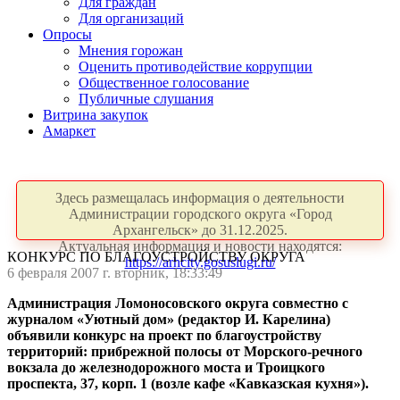
Для граждан
Для организаций
Опросы
Мнения горожан
Оценить противодействие коррупции
Общественное голосование
Публичные слушания
Витрина закупок
Амаркет
Здесь размещалась информация о деятельности
Администрации городского округа «Город
Архангельск» до 31.12.2025.
Актуальная информация и новости находятся:
КОНКУРС ПО БЛАГОУСТРОЙСТВУ ОКРУГА
https://arhcity.gosuslugi.ru/
6 февраля 2007 г. вторник, 18:33:49
Администрация Ломоносовского округа совместно с
журналом «Уютный дом» (редактор И. Карелина)
объявили конкурс на проект по благоустройству
территорий: прибрежной полосы от Морского-речного
вокзала до железнодорожного моста и Троицкого
проспекта, 37, корп. 1 (возле кафе «Кавказская кухня»).