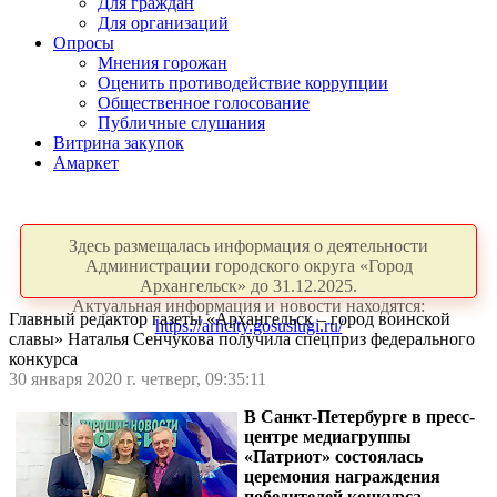
Для граждан
Для организаций
Опросы
Мнения горожан
Оценить противодействие коррупции
Общественное голосование
Публичные слушания
Витрина закупок
Амаркет
Здесь размещалась информация о деятельности
Администрации городского округа «Город
Архангельск» до 31.12.2025.
Актуальная информация и новости находятся:
Главный редактор газеты «Архангельск – город воинской
https://arhcity.gosuslugi.ru/
славы» Наталья Сенчукова получила спецприз федерального
конкурса
30 января 2020 г. четверг, 09:35:11
В Санкт-Петербурге в пресс-
центре медиагруппы
«Патриот» состоялась
церемония награждения
победителей конкурса