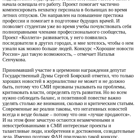
начала освещала его работу. Проект помогает частично
компенсировать нехватку персонала в больницах во время
летних отпусков. Он направлен на повышение престижа
профессии и помогает в подготовке будущих врачей. И
позволяет студентам уже во время учебы почувствовать себя
полноправными членами профессионального сообщества,
Проект «Коллеги» развивается, у него появились
последователи в других городах, и мне хотелось, чтобы о нем
узнали как можно больше людей. Конкурс «Хорошие новости
России» дал такую возможность, – отмечает Наталья
Сенчукова.
Принимавший участие в церемонии награждения депутат
Государственный Думы Сергей Боярский отметил, что только
хороших новостей в журналистике не может и не должно
быть, потому что СМИ призваны указывать на проблемы,
критиковать власти, определять путь развития. Но во всем
нужно соблюдать баланс, и позитивной повестке важно
уделять столько же внимания, сколько и критическим статьям.
Современные же реалии таковы, что негативных новостей
всегда и везде больше – потому что они «лучше продаются».
И на этом фоне зачастую остаются незамеченными и
невостребованными в СМИ интересные проекты и
талантливые люди, изобретения и достижения, созидательные
дела. Именно поэтому ФАН придумало такой конкурс.