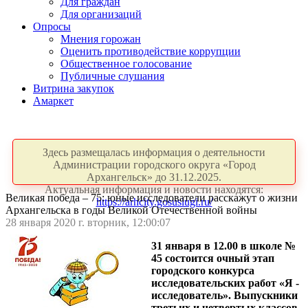
Для граждан
Для организаций
Опросы
Мнения горожан
Оценить противодействие коррупции
Общественное голосование
Публичные слушания
Витрина закупок
Амаркет
Здесь размещалась информация о деятельности
Администрации городского округа «Город
Архангельск» до 31.12.2025.
Актуальная информация и новости находятся:
Великая победа – 75: юные исследователи расскажут о жизни
https://arhcity.gosuslugi.ru/
Архангельска в годы Великой Отечественной войны
28 января 2020 г. вторник, 12:00:07
31 января в 12.00 в школе №
45 состоится очный этап
городского конкурса
исследовательских работ «Я -
исследователь». Выпускники
третьих и четвертых классов