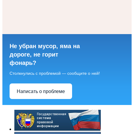
Не убран мусор, яма на
дороге, не горит
фонарь?
Столкнулись с проблемой — сообщите о ней!
Написать о проблеме