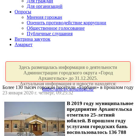
Для граждан
Для организаций
Опросы
Мнения горожан
Оценить противодействие коррупции
Общественное голосование
Публичные слушания
Витрина закупок
Амаркет
Здесь размещалась информация о деятельности
Администрации городского округа «Город
Архангельск» до 31.12.2025.
Актуальная информация и новости находятся:
Более 130 тысяч горожан посетили «Горбани» в прошлом году
https://arhcity.gosuslugi.ru/
23 января 2020 г. четверг, 09:25:32
В 2019 году муниципальное
предприятие Архангельска
отметило 25-летний
юбилей. В прошлом году
услугами городских бань
воспользовалось 136 788