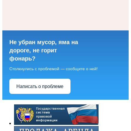
Не убран мусор, яма на
дороге, не горит
фонарь?
Столкнулись с проблемой — сообщите о ней!
Написать о проблеме