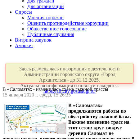
Для граждан
Для организаций
Опросы
Мнения горожан
Оценить противодействие коррупции
Общественное голосование
Публичные слушания
Витрина закупок
Амаркет
Здесь размещалась информация о деятельности
Администрации городского округа «Город
Архангельск» до 31.12.2025.
Актуальная информация и новости находятся:
В «Саломатах» изменилась схема лыжной трассы
https://arhcity.gosuslugi.ru/
15 января 2020 г. среда, 15:26:35
В «Саломатах»
продолжаются работы по
обустройству лыжной базы.
Важное изменение трасс на
этот сезон: круг вокруг
деревни Саломат не
прокатывается, вместо него сделана прогулочная трасса 5