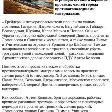
проезжих частей города
противогололедными
материалами.
– Грейдеры и пескоразбрасыватели прошли по улицам
Логинова, Гагарина, Дзержинского, Выучейского, Гайдара,
Вологодская, Шубина, Карла Маркса и Попова. Они же
убрали территорию набережной Северной Двины, проспекты
Ломоносова и Советских космонавтов, а также улицы Тимме
и Учительская на отрезке от Урицкого до Шабалина. Там же
лавировали малогабаритные тракторы, способные убрать
тротуары с узкой пешеходной зоной, – рассказал начальник
Архангельского дорожного участка ПДУ Артем Колосов.
Помимо этого, просыпка песком и обработка
противогололедными материалами велась на проспекте
Ленинградский (от лесозавода № 3 до школы № 95), улицах
Павла Усова, Вельская, Дзержинского, Московском проспекте,
набережной Северной Двины и поперечных улицах второй
категории.
Как сообщил Артем Колосов, бригада дорожных рабочих
вручную расчищала тротуары и обрабатывала пешеходные
переходы на проспектах Троицкий, Ленинградский,
Ломоносова, улицах Гагарина, Тимме и Урицкого.