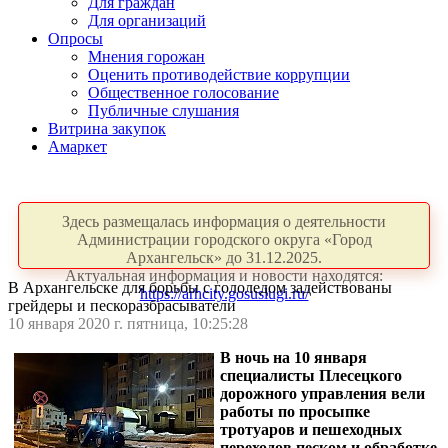
Для граждан
Для организаций
Опросы
Мнения горожан
Оценить противодействие коррупции
Общественное голосование
Публичные слушания
Витрина закупок
Амаркет
Здесь размещалась информация о деятельности
Администрации городского округа «Город
Архангельск» до 31.12.2025.
Актуальная информация и новости находятся:
В Архангельске для борьбы с гололедом задействованы
https://arhcity.gosuslugi.ru/
грейдеры и пескоразбрасыватели
10 января 2020 г. пятница, 10:25:28
В ночь на 10 января
специалисты Плесецкого
дорожного управления вели
работы по просыпке
тротуаров и пешеходных
переходов песком и обработке