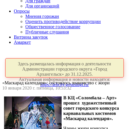
Для граждан
Для организаций
Опросы
Мнения горожан
Оценить противодействие коррупции
Общественное голосование
Публичные слушания
Витрина закупок
Амаркет
Здесь размещалась информация о деятельности
Администрации городского округа «Город
Архангельск» до 31.12.2025.
Актуальная информация и новости находятся:
«Маскарад календаря»: состоялось знакомство с жюри
https://arhcity.gosuslugi.ru/
10 января 2020 г. пятница, 10:53:32
В КЦ «Соломбала – Арт»
прошел художественный
совет городского конкурса
карнавальных костюмов
«Маскарад календаря».
Члены жюри конкурса