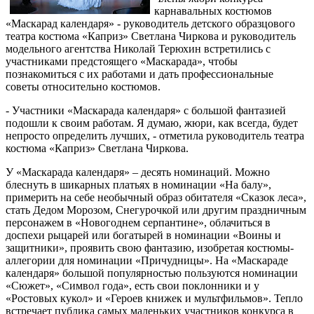
карнавальных костюмов
«Маскарад календаря» - руководитель детского образцового
театра костюма «Каприз» Светлана Чиркова и руководитель
модельного агентства Николай Терюхин встретились с
участниками предстоящего «Маскарада», чтобы
познакомиться с их работами и дать профессиональные
советы относительно костюмов.
- Участники «Маскарада календаря» с большой фантазией
подошли к своим работам. Я думаю, жюри, как всегда, будет
непросто определить лучших, - отметила руководитель театра
костюма «Каприз» Светлана Чиркова.
У «Маскарада календаря» – десять номинаций. Можно
блеснуть в шикарных платьях в номинации «На балу»,
примерить на себе необычный образ обитателя «Сказок леса»,
стать Дедом Морозом, Снегурочкой или другим праздничным
персонажем в «Новогоднем серпантине», облачиться в
доспехи рыцарей или богатырей в номинации «Воины и
защитники», проявить свою фантазию, изобретая костюмы-
аллегории для номинации «Причудницы». На «Маскараде
календаря» большой популярностью пользуются номинации
«Сюжет», «Символ года», есть свои поклонники и у
«Ростовых кукол» и «Героев книжек и мультфильмов». Тепло
встречает публика самых маленьких участников конкурса в