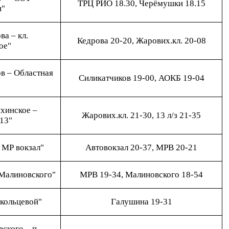
ТРЦ РИО 18.30, Черёмушки 18.15
и"
ва – кл.
Кедрова 20-20, Жарових.кл. 20-08
ое"
ов – Областная
Силикатчиков 19-00, АОКБ 19-04
ихинское –
Жарових.кл. 21-30, 13 л/з 21-35
13"
 МР вокзал"
Автовокзал 20-37, МРВ 20-21
 Малиновского"
МРВ 19-34, Малиновского 18-54
кольцевой"
Галушина 19-31
вского – п