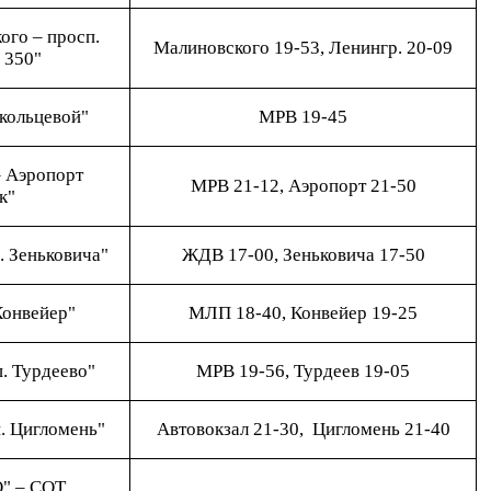
ого – просп.
Малиновского 19-53, Ленингр. 20-09
 350"
 кольцевой"
МРВ 19-45
– Аэропорт
МРВ 21-12, Аэропорт 21-50
к"
. Зеньковича"
ЖДВ 17-00, Зеньковича 17-50
Конвейер"
МЛП 18-40, Конвейер 19-25
п. Турдеево"
МРВ 19-56, Турдеев 19-05
п. Цигломень"
Автовокзал 21-30, Цигломень 21-40
" – СОТ