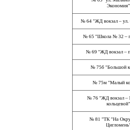
Экономия"
№ 64 "ЖД вокзал – ул.
№ 65 "Школа № 32 – п
№ 69 "ЖД вокзал – 
№ 75б "Большой к
№ 75м "Малый ко
№ 76 "ЖД вокзал – 
кольцевой
№ 81 "ТК "На Окру
Цигломень