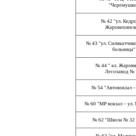
"Черемушк
№ 42 "ул. Кедро
Жаровихинск
№ 43 "ул. Силикатчик
больница"
№ 44 " кл. Жаров
Лесозавод № 
№ 54 "Автовокзал –
№ 60 "МР вокзал – ул.
№ 62 "Школа № 32 
№ 63 "ул. Малино