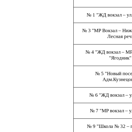
№ 1 "ЖД вокзал – ул
№ 3 "МР Вокзал – Ниж
Лесная реч
№ 4 "ЖД вокзал – МР
"Ягодник"
№ 5 "Новый посе
Адм.Кузнецо
№ 6 "ЖД вокзал – у
№ 7 "МР вокзал – у
№ 9 "Школа № 32 – 