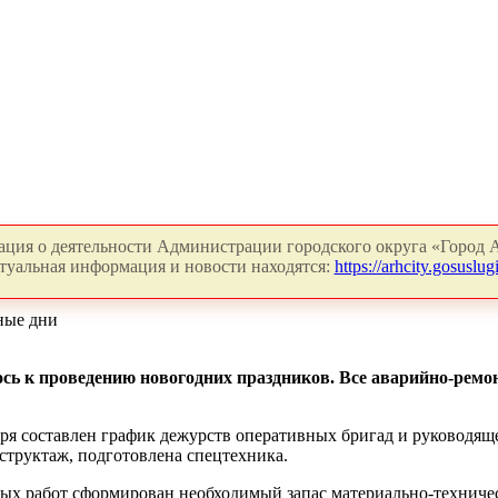
ция о деятельности Администрации городского округа «Город А
туальная информация и новости находятся:
https://arhcity.gosuslugi
ные дни
ь к проведению новогодних праздников. Все аварийно-ремо
варя составлен график дежурств оперативных бригад и руководящ
структаж, подготовлена спецтехника.
ых работ сформирован необходимый запас материально-техничес