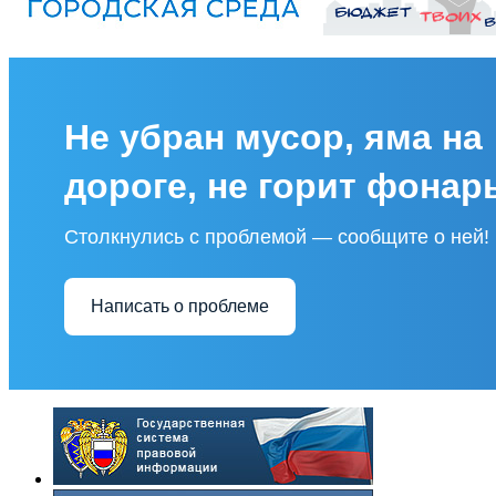
Не убран мусор, яма на
дороге, не горит фонар
Столкнулись с проблемой — сообщите о ней!
Написать о проблеме