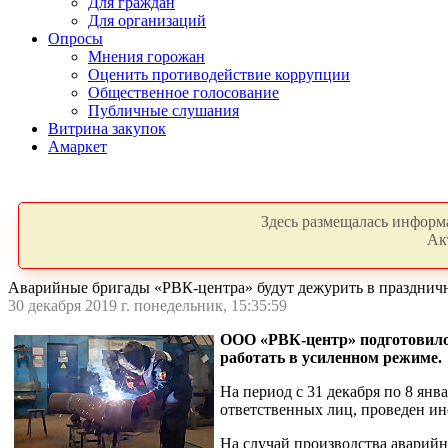
Для граждан
Для организаций
Опросы
Мнения горожан
Оценить противодействие коррупции
Общественное голосование
Публичные слушания
Витрина закупок
Амаркет
Здесь размещалась информа
Ак
Аварийные бригады «РВК-центра» будут дежурить в празднич
30 декабря 2019 г. понедельник, 15:35:59
ООО «РВК-центр» подготовилос
работать в усиленном режиме.
На период с 31 декабря по 8 ян
ответственных лиц, проведен ин
На случай производства аварийн