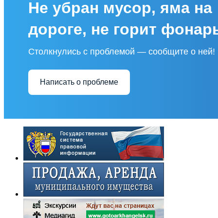
Не убран мусор, яма на
дороге, не горит фонар
Столкнулись с проблемой — сообщите о ней!
Написать о проблеме