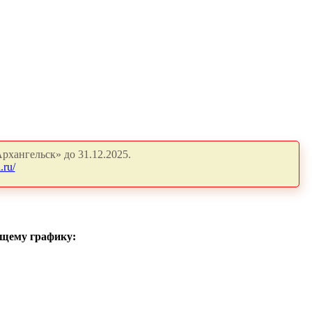
рхангельск» до 31.12.2025.
.ru/
ющему графику: