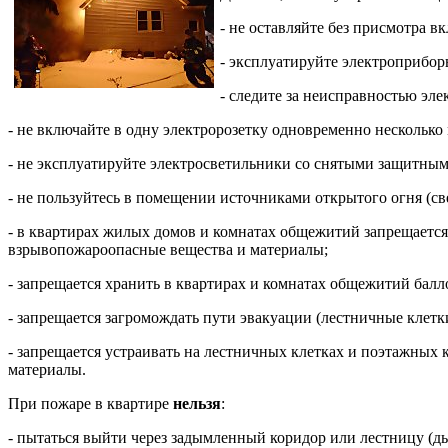
- не оставляйте без присмотра 
- эксплуатируйте электроприбор
- следите за неисправностью эл
- не включайте в одну электророзетку одновременно несколько
- не эксплуатируйте электросветильники со снятыми защитны
- не пользуйтесь в помещении источниками открытого огня (свеч
- в квартирах жилых домов и комнатах общежитий запрещается
взрывопожароопасные вещества и материалы;
- запрещается хранить в квартирах и комнатах общежитий бал
- запрещается загромождать пути эвакуации (лестничные клет
- запрещается устраивать на лестничных клетках и поэтажных
материалы.
При пожаре в квартире
нельзя
:
- пытаться выйти через задымленный коридор или лестницу (ды