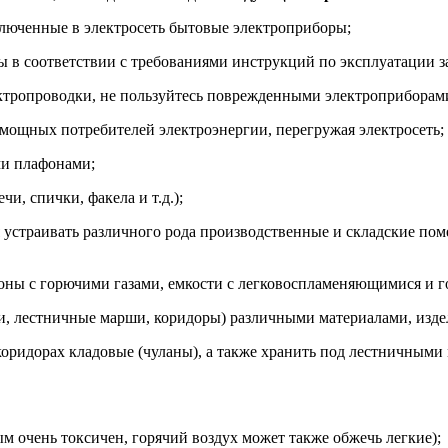
включенные в электросеть бытовые электроприборы;
ы в соответствии с требованиями инструкций по эксплуатации з
ектропроводки, не пользуйтесь поврежденными электроприборами
 мощных потребителей электроэнергии, перегружая электросеть;
ми плафонами;
и, спички, факела и т.д.);
 устраивать различного рода производственные и складские по
лоны с горючими газами, емкости с легковоспламеняющимися и г
ки, лестничные марши, коридоры) различными материалами, изде
 коридорах кладовые (чуланы), а также хранить под лестничным
м очень токсичен, горячий воздух может также обжечь легкие);