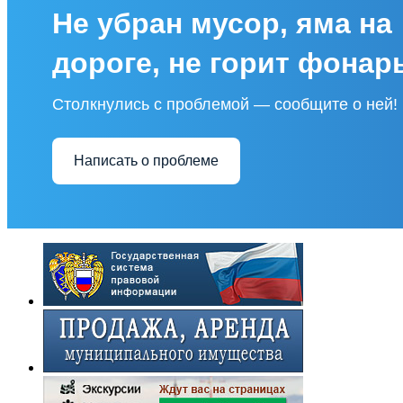
Не убран мусор, яма на
дороге, не горит фонар
Столкнулись с проблемой — сообщите о ней!
Написать о проблеме