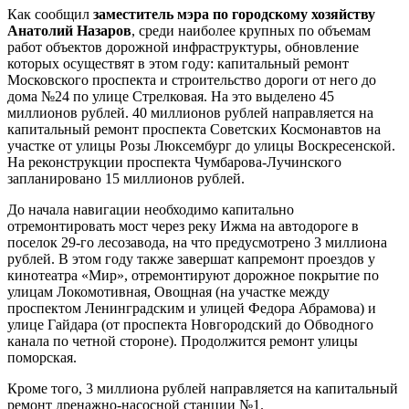
Как сообщил
заместитель мэра по городскому хозяйству
Анатолий Назаров
, среди наиболее крупных по объемам
работ объектов дорожной инфраструктуры, обновление
которых осуществят в этом году: капитальный ремонт
Московского проспекта и строительство дороги от него до
дома №24 по улице Стрелковая. На это выделено 45
миллионов рублей. 40 миллионов рублей направляется на
капитальный ремонт проспекта Советских Космонавтов на
участке от улицы Розы Люксембург до улицы Воскресенской.
На реконструкции проспекта Чумбарова-Лучинского
запланировано 15 миллионов рублей.
До начала навигации необходимо капитально
отремонтировать мост через реку Ижма на автодороге в
поселок 29-го лесозавода, на что предусмотрено 3 миллиона
рублей. В этом году также завершат капремонт проездов у
кинотеатра «Мир», отремонтируют дорожное покрытие по
улицам Локомотивная, Овощная (на участке между
проспектом Ленинградским и улицей Федора Абрамова) и
улице Гайдара (от проспекта Новгородский до Обводного
канала по четной стороне). Продолжится ремонт улицы
поморская.
Кроме того, 3 миллиона рублей направляется на капитальный
ремонт дренажно-насосной станции №1.