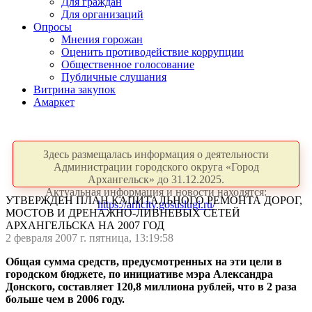
Для граждан
Для организаций
Опросы
Мнения горожан
Оценить противодействие коррупции
Общественное голосование
Публичные слушания
Витрина закупок
Амаркет
Здесь размещалась информация о деятельности
Администрации городского округа «Город
Архангельск» до 31.12.2025.
Актуальная информация и новости находятся:
УТВЕРЖДЕН ПЛАН КАПИТАЛЬНОГО РЕМОНТА ДОРОГ,
https://arhcity.gosuslugi.ru/
МОСТОВ И ДРЕНАЖНО-ЛИВНЕВЫХ СЕТЕЙ
АРХАНГЕЛЬСКА НА 2007 ГОД
2 февраля 2007 г. пятница, 13:19:58
Общая сумма средств, предусмотренных на эти цели в
городском бюджете, по инициативе мэра Александра
Донского, составляет 120,8 миллиона рублей, что в 2 раза
больше чем в 2006 году.