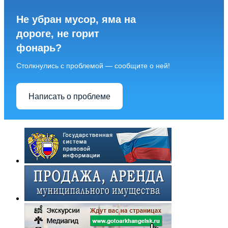
Не убран мусор, яма на
дороге, не горит
фонарь?
Столкнулись с проблемой — сообщите о ней!
Написать о проблеме