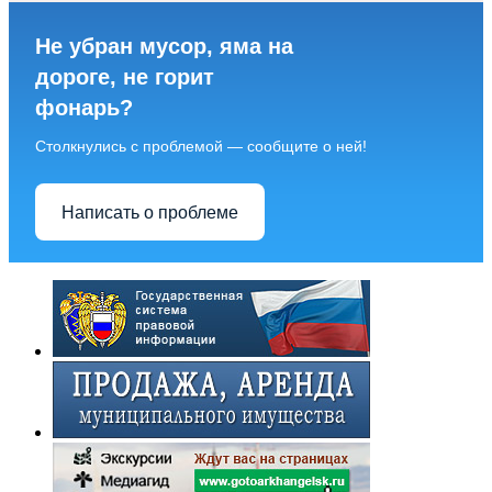
Не убран мусор, яма на
дороге, не горит
фонарь?
Столкнулись с проблемой — сообщите о ней!
Написать о проблеме