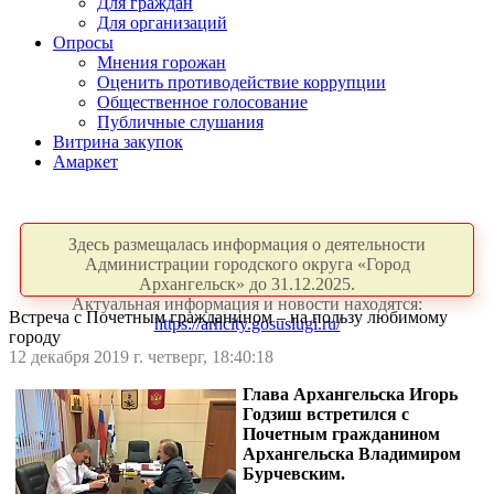
Для граждан
Для организаций
Опросы
Мнения горожан
Оценить противодействие коррупции
Общественное голосование
Публичные слушания
Витрина закупок
Амаркет
Здесь размещалась информация о деятельности
Администрации городского округа «Город
Архангельск» до 31.12.2025.
Актуальная информация и новости находятся:
Встреча с Почетным гражданином – на пользу любимому
https://arhcity.gosuslugi.ru/
городу
12 декабря 2019 г. четверг, 18:40:18
Глава Архангельска Игорь
Годзиш встретился с
Почетным гражданином
Архангельска Владимиром
Бурчевским.