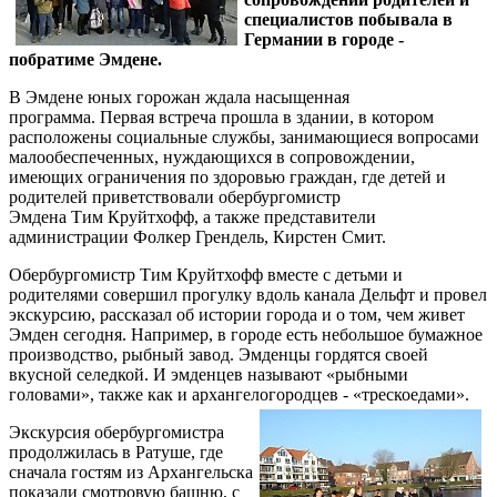
специалистов побывала в
Германии в городе -
побратиме Эмдене.
В Эмдене юных горожан ждала насыщенная
программа. Первая встреча прошла в здании, в котором
расположены социальные службы, занимающиеся вопросами
малообеспеченных, нуждающихся в сопровождении,
имеющих ограничения по здоровью граждан, где детей и
родителей приветствовали обербургомистр
Эмдена Тим Круйтхофф, а также представители
администрации Фолкер Грендель, Кирстен Смит.
Обербургомистр Тим Круйтхофф вместе с детьми и
родителями совершил прогулку вдоль канала Дельфт и провел
экскурсию, рассказал об истории города и о том, чем живет
Эмден сегодня. Например, в городе есть небольшое бумажное
производство, рыбный завод. Эмденцы гордятся своей
вкусной селедкой. И эмденцев называют «рыбными
головами», также как и архангелогородцев - «трескоедами».
Экскурсия обербургомистра
продолжилась в Ратуше, где
сначала гостям из Архангельска
показали смотровую башню, с