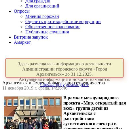
Для граждан
Для организаций
Опросы
Мнения горожан
Оценить противодействие коррупции
Общественное голосование
Публичные слушания
Витрина закупок
Амаркет
Здесь размещалась информация о деятельности
Администрации городского округа «Город
Архангельск» до 31.12.2025.
Актуальная информация и новости находятся:
Архангельск и Эмден: новые грани сотрудничества
https://arhcity.gosuslugi.ru/
11 декабря 2019 г. среда, 14:26:46
В рамках международного
проекта «Мир, открытый для
всех» группа детей из
Архангельска с
расстройством
аутистического спектра в
сопровождении родителей и