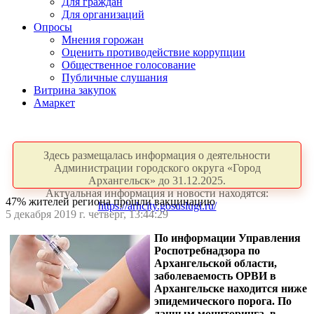
Для граждан
Для организаций
Опросы
Мнения горожан
Оценить противодействие коррупции
Общественное голосование
Публичные слушания
Витрина закупок
Амаркет
Здесь размещалась информация о деятельности
Администрации городского округа «Город
Архангельск» до 31.12.2025.
Актуальная информация и новости находятся:
47% жителей региона прошли вакцинацию
https://arhcity.gosuslugi.ru/
5 декабря 2019 г. четверг, 13:44:29
По информации Управления
Роспотребнадзора по
Архангельской области,
заболеваемость ОРВИ в
Архангельске находится ниже
эпидемического порога. По
данным мониторинга, в