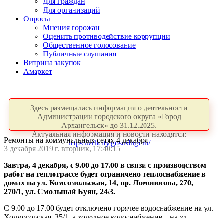
Для граждан
Для организаций
Опросы
Мнения горожан
Оценить противодействие коррупции
Общественное голосование
Публичные слушания
Витрина закупок
Амаркет
Здесь размещалась информация о деятельности
Администрации городского округа «Город
Архангельск» до 31.12.2025.
Актуальная информация и новости находятся:
Ремонты на коммунальных сетях 4 декабря
https://arhcity.gosuslugi.ru/
3 декабря 2019 г. вторник, 17:40:15
Завтра, 4 декабря, с 9.00 до 17.00 в связи с производством
работ на теплотрассе будет ограничено теплоснабжение в
домах на ул. Комсомольская, 14, пр. Ломоносова, 270,
270/1, ул. Смольный Буян, 24/3.
С 9.00 до 17.00 будет отключено горячее водоснабжение на ул.
Холмогорская, 35/1, а холодное водоснабжение – на ул.