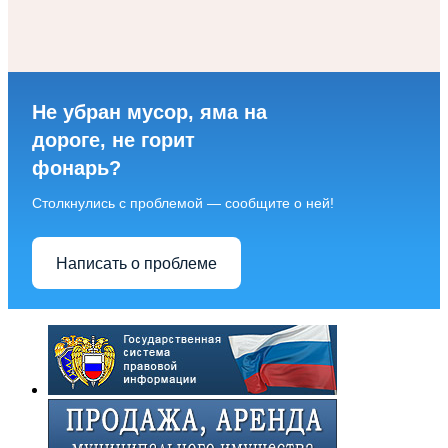
Не убран мусор, яма на
дороге, не горит
фонарь?
Столкнулись с проблемой — сообщите о ней!
Написать о проблеме