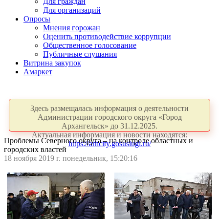
Для граждан
Для организаций
Опросы
Мнения горожан
Оценить противодействие коррупции
Общественное голосование
Публичные слушания
Витрина закупок
Амаркет
Здесь размещалась информация о деятельности
Администрации городского округа «Город
Архангельск» до 31.12.2025.
Актуальная информация и новости находятся:
Проблемы Северного округа – на контроле областных и
https://arhcity.gosuslugi.ru/
городских властей
18 ноября 2019 г. понедельник, 15:20:16