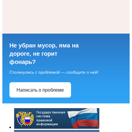
Не убран мусор, яма на
дороге, не горит
фонарь?
Столкнулись с проблемой — сообщите о ней!
Написать о проблеме