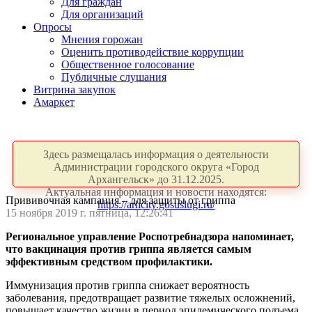
Для граждан
Для организаций
Опросы
Мнения горожан
Оценить противодействие коррупции
Общественное голосование
Публичные слушания
Витрина закупок
Амаркет
Здесь размещалась информация о деятельности
Администрации городского округа «Город
Архангельск» до 31.12.2025.
Актуальная информация и новости находятся:
Прививочная кампания – для защиты от гриппа
https://arhcity.gosuslugi.ru/
15 ноября 2019 г. пятница, 12:26:41
Региональное управление Роспотребнадзора напоминает,
что вакцинация против гриппа является самым
эффективным средством профилактики.
Иммунизация против гриппа снижает вероятность
заболевания, предотвращает развитие тяжелых осложнений,
повышает качество жизни в период эпидемического подъема.