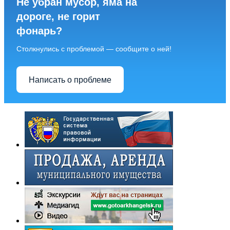
Не убран мусор, яма на
дороге, не горит
фонарь?
Столкнулись с проблемой — сообщите о ней!
Написать о проблеме