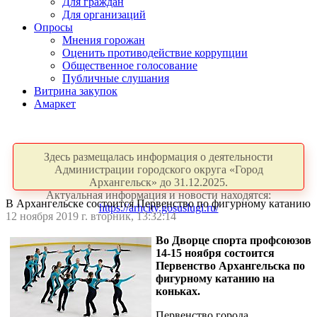
Для граждан
Для организаций
Опросы
Мнения горожан
Оценить противодействие коррупции
Общественное голосование
Публичные слушания
Витрина закупок
Амаркет
Здесь размещалась информация о деятельности
Администрации городского округа «Город
Архангельск» до 31.12.2025.
Актуальная информация и новости находятся:
В Архангельске состоится Первенство по фигурному катанию
https://arhcity.gosuslugi.ru/
12 ноября 2019 г. вторник, 13:32:14
Во Дворце спорта профсоюзов
14-15 ноября состоится
Первенство Архангельска по
фигурному катанию на
коньках.
Первенство города