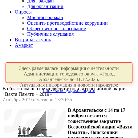
Для граждан
Для организаций
Опросы
Мнения горожан
Оценить противодействие коррупции
Общественное голосование
Публичные слушания
Витрина закупок
Амаркет
Здесь размещалась информация о деятельности
Администрации городского округа «Город
Архангельск» до 31.12.2025.
Актуальная информация и новости находятся:
В областном центре подведут итоги всероссийской акции
https://arhcity.gosuslugi.ru/
«Вахта Памяти – 2019»
7 ноября 2019 г. четверг, 13:30:35
В Архангельске с 14 по 17
ноября состоится
тожественное закрытие
Всероссийской акции «Вахта
Памяти». Поисковики
подведут итоги полевого