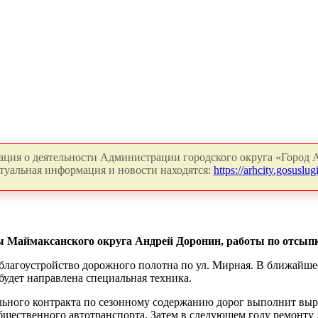
ция о деятельности Администрации городского округа «Город А
туальная информация и новости находятся:
https://arhcity.gosuslugi
ы Маймаксанского округа Андрей Доронин, работы по отсыпк
благоустройство дорожного полотна по ул. Мирная. В ближайше
будет направлена специальная техника.
льного контракта по сезонному содержанию дорог выполнит выр
щественного автотранспорта. Затем в следующем году ремонту 