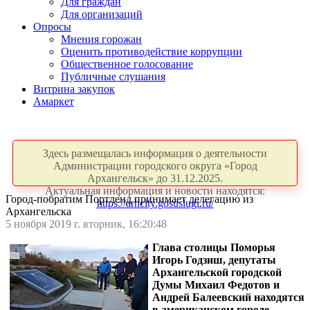
Для граждан
Для организаций
Опросы
Мнения горожан
Оценить противодействие коррупции
Общественное голосование
Публичные слушания
Витрина закупок
Амаркет
Здесь размещалась информация о деятельности
Администрации городского округа «Город
Архангельск» до 31.12.2025.
Актуальная информация и новости находятся:
Город-побратим Портленд принимает делегацию из
https://arhcity.gosuslugi.ru/
Архангельска
5 ноября 2019 г. вторник, 16:20:48
Глава столицы Поморья
Игорь Годзиш, депутаты
Архангельской городской
Думы Михаил Федотов и
Андрей Балеевский находятся
в американском городе