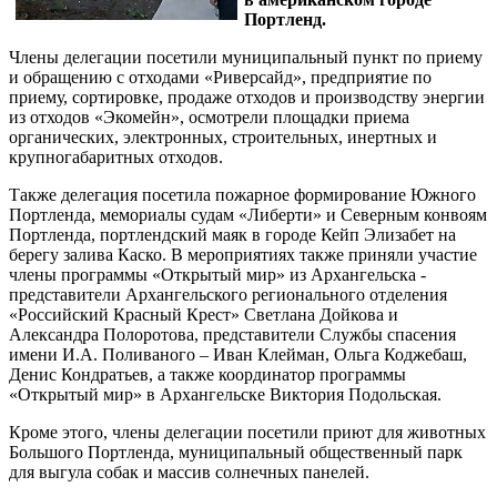
Портленд.
Члены делегации посетили муниципальный пункт по приему
и обращению с отходами «Риверсайд», предприятие по
приему, сортировке, продаже отходов и производству энергии
из отходов «Экомейн», осмотрели площадки приема
органических, электронных, строительных, инертных и
крупногабаритных отходов.
Также делегация посетила пожарное формирование Южного
Портленда, мемориалы судам «Либерти» и Северным конвоям
Портленда, портлендский маяк в городе Кейп Элизабет на
берегу залива Каско. В мероприятиях также приняли участие
члены программы «Открытый мир» из Архангельска -
представители Архангельского регионального отделения
«Российский Красный Крест» Светлана Дойкова и
Александра Полоротова, представители Службы спасения
имени И.А. Поливаного – Иван Клейман, Ольга Коджебаш,
Денис Кондратьев, а также координатор программы
«Открытый мир» в Архангельске Виктория Подольская.
Кроме этого, члены делегации посетили приют для животных
Большого Портленда, муниципальный общественный парк
для выгула собак и массив солнечных панелей.