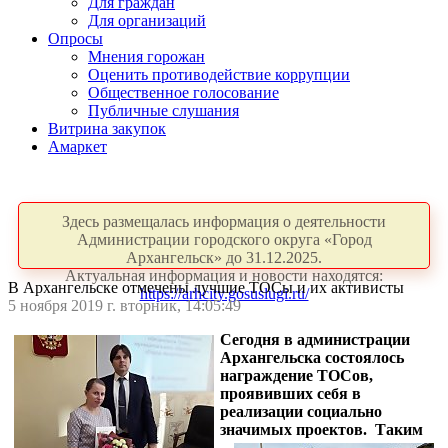
Для граждан
Для организаций
Опросы
Мнения горожан
Оценить противодействие коррупции
Общественное голосование
Публичные слушания
Витрина закупок
Амаркет
Здесь размещалась информация о деятельности
Администрации городского округа «Город
Архангельск» до 31.12.2025.
Актуальная информация и новости находятся:
В Архангельске отмечены лучшие ТОСы и их активисты
https://arhcity.gosuslugi.ru/
5 ноября 2019 г. вторник, 14:05:49
Сегодня в администрации
Архангельска состоялось
награждение ТОСов,
проявивших себя в
реализации социально
значимых проекто
в. Таким