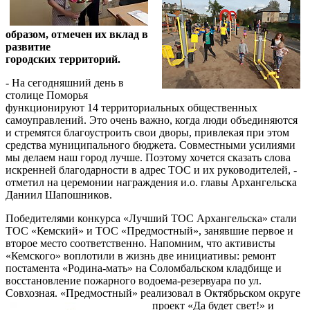
образом, отмечен их вклад в
развитие
городских территорий.
- На сегодняшний день в
столице Поморья
функционируют 14 территориальных общественных
самоуправлений. Это очень важно, когда люди объединяются
и стремятся благоустроить свои дворы, привлекая при этом
средства муниципального бюджета. Совместными усилиями
мы делаем наш город лучше. Поэтому хочется сказать слова
искренней благодарности в адрес ТОС и их руководителей, -
отметил на церемонии награждения и.о. главы Архангельска
Даниил Шапошников.
Победителями конкурса «Лучший ТОС Архангельска» стали
ТОС «Кемский» и ТОС «Предмостный», занявшие первое и
второе место соответственно. Напомним, что активисты
«Кемского» воплотили в жизнь две инициативы: ремонт
постамента «Родина-мать» на Соломбальском кладбище и
восстановление пожарного водоема-резервуара по ул.
Совхозная. «Предмостный» реализовал в Октябрьском о
круге
проект «Да будет свет!» и