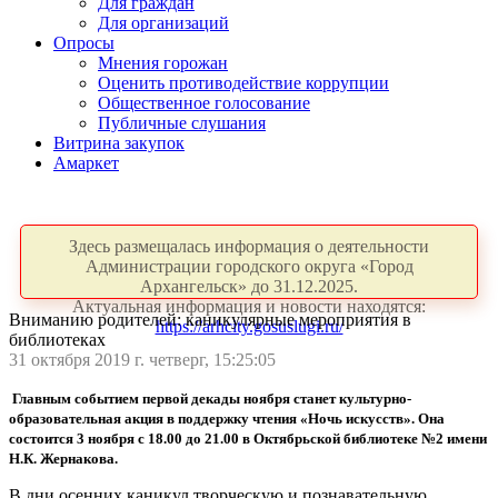
Для граждан
Для организаций
Опросы
Мнения горожан
Оценить противодействие коррупции
Общественное голосование
Публичные слушания
Витрина закупок
Амаркет
Здесь размещалась информация о деятельности
Администрации городского округа «Город
Архангельск» до 31.12.2025.
Актуальная информация и новости находятся:
Вниманию родителей: каникулярные мероприятия в
https://arhcity.gosuslugi.ru/
библиотеках
31 октября 2019 г. четверг, 15:25:05
Главным событием первой декады ноября станет культурно-
образовательная акция в поддержку чтения «Ночь искусств». Она
состоится 3 ноября с 18.00 до 21.00 в Октябрьской библиотеке №2 имени
Н.К. Жернакова.
В дни осенних каникул творческую и познавательную