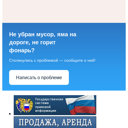
Не убран мусор, яма на
дороге, не горит
фонарь?
Столкнулись с проблемой — сообщите о ней!
Написать о проблеме