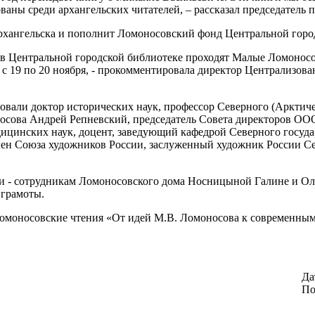
бованы среди архангельских читателей, – рассказал председател
рхангельска и пополнит Ломоносовский фонд Центральной горо
 в Центральной городской библиотеке проходят Малые Ломоносо
е с 19 по 20 ноября, - прокомментировала директор Централизо
овали доктор исторических наук, профессор Северного (Арктиче
осова Андрей Репневский, председатель Совета директоров ОО
дицинских наук, доцент, заведующий кафедрой Северного госуд
член Союза художников России, заслуженный художник России С
и - сотрудникам Ломоносовского дома Носницыной Галине и Ол
 грамоты.
Ломоносовские чтения «От идей М.В. Ломоносова к современным
Да
По