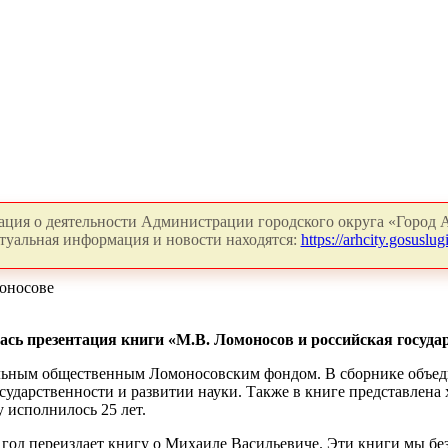
ция о деятельности Администрации городского округа «Город А
туальная информация и новости находятся:
https://arhcity.gosuslugi
оносове
ась презентация книги «М.В. Ломоносов и российская госуда
ьным общественным Ломоносовским фондом. В сборнике объед
сударственности и развитии науки. Также в книге представлен
 исполнилось 25 лет.
од переиздает книгу о Михаиле Васильевиче. Эти книги мы без