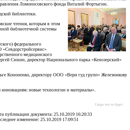
ь правления Ломоносовского фонда Виталий Фортыгин.
дской библиотеки.
вские чтения, которым в этом
ванной библиотечной системы
ского) федерального
О «Севдорстройсервис»
арственного медицинского
ергей Сюхин, директор Национального парка «Кенозерский»
ьге Кононенко, директору ООО «Вери гуд групп» Железникову
 инновациям: новые технологии и материалы».
Скоро что то будет...
та публикации документа: 25.10.2019 16:20:33
следнее изменение: 25.10.2019 17:09:51