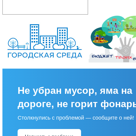
Не убран мусор, яма на
дороге, не горит фонар
Столкнулись с проблемой — сообщите о ней!