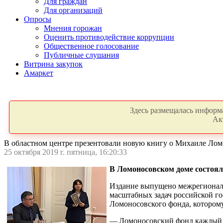
Для граждан
Для организаций
Опросы
Мнения горожан
Оценить противодействие коррупции
Общественное голосование
Публичные слушания
Витрина закупок
Амаркет
Здесь размещалась информа
Ак
В областном центре презентовали новую книгу о Михаиле Лом
25 октября 2019 г. пятница, 16:20:33
В Ломоносовском доме состоял
Издание выпущено межрегионал
масштабных задач российской го
Ломоносовского фонда, которому
— Ломоносовский фонд каждый г