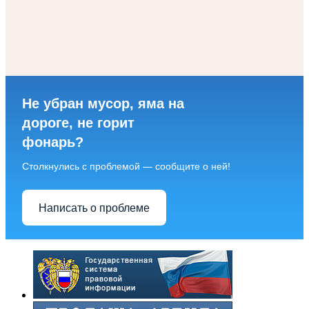
Не убран мусор, яма на
дороге, не горит
фонарь?
Столкнулись с проблемой — сообщите о ней!
Написать о проблеме