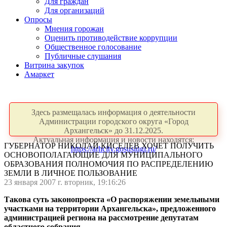
Для граждан
Для организаций
Опросы
Мнения горожан
Оценить противодействие коррупции
Общественное голосование
Публичные слушания
Витрина закупок
Амаркет
Здесь размещалась информация о деятельности
Администрации городского округа «Город
Архангельск» до 31.12.2025.
Актуальная информация и новости находятся:
ГУБЕРНАТОР НИКОЛАЙ КИСЕЛЕВ ХОЧЕТ ПОЛУЧИТЬ
https://arhcity.gosuslugi.ru/
ОСНОВОПОЛАГАЮЩИЕ ДЛЯ МУНИЦИПАЛЬНОГО
ОБРАЗОВАНИЯ ПОЛНОМОЧИЯ ПО РАСПРЕДЕЛЕНИЮ
ЗЕМЛИ В ЛИЧНОЕ ПОЛЬЗОВАНИЕ
23 января 2007 г. вторник, 19:16:26
Такова суть законопроекта «О распоряжении земельными
участками на территории Архангельска», предложенного
администрацией региона на рассмотрение депутатам
областного собрания.