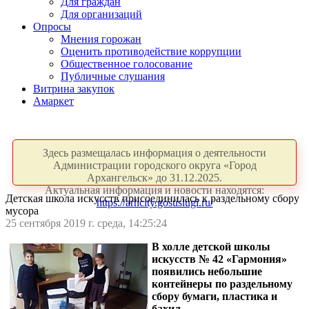
Для граждан
Для организаций
Опросы
Мнения горожан
Оценить противодействие коррупции
Общественное голосование
Публичные слушания
Витрина закупок
Амаркет
Здесь размещалась информация о деятельности
Администрации городского округа «Город
Архангельск» до 31.12.2025.
Актуальная информация и новости находятся:
Детская школа искусств присоединилась к раздельному сбору
https://arhcity.gosuslugi.ru/
мусора
25 сентября 2019 г. среда, 14:25:24
В холле детской школы
искусств № 42 «Гармония»
появились небольшие
контейнеры по раздельному
сбору бумаги, пластика и
бахил.