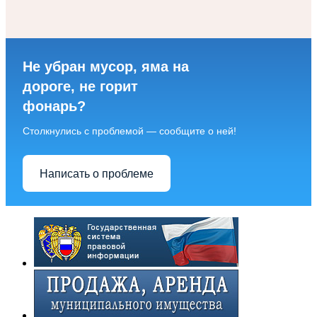
Не убран мусор, яма на
дороге, не горит
фонарь?
Столкнулись с проблемой — сообщите о ней!
Написать о проблеме