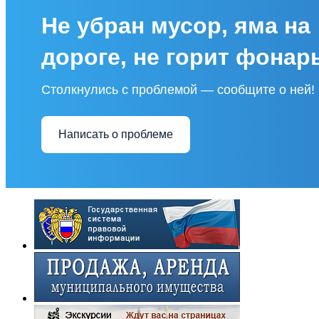
Не убран мусор, яма на
дороге, не горит фонар
Столкнулись с проблемой — сообщите о ней!
Написать о проблеме