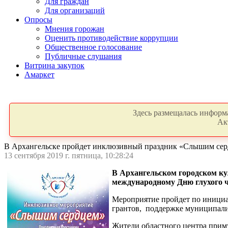
Для граждан
Для организаций
Опросы
Мнения горожан
Оценить противодействие коррупции
Общественное голосование
Публичные слушания
Витрина закупок
Амаркет
Здесь размещалась информа
Ак
В Архангельске пройдет инклюзивный праздник «Слышим се
13 сентября 2019 г. пятница, 10:28:24
В Архангельском городском ку
международному Дню глухого ч
Мероприятие пройдет по инициа
грантов, поддержке муниципалит
Жители областного центра приму